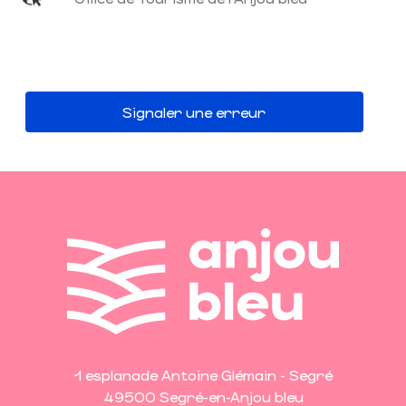
Signaler une erreur
1 esplanade Antoine Glémain - Segré
49500 Segré-en-Anjou bleu