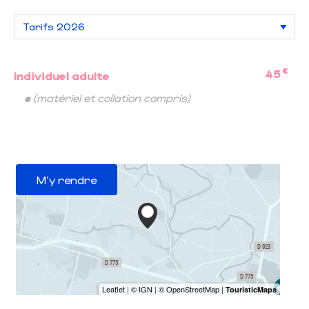
€
45
Individuel adulte
• (matériel et collation compris)
M'y rendre