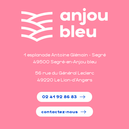
1 esplanade Antoine Glémain - Segré
49500 Segré-en-Anjou bleu
56 rue du Général Leclerc
49220 Le Lion-d'Angers
02 41 92 86 83
contactez-nous