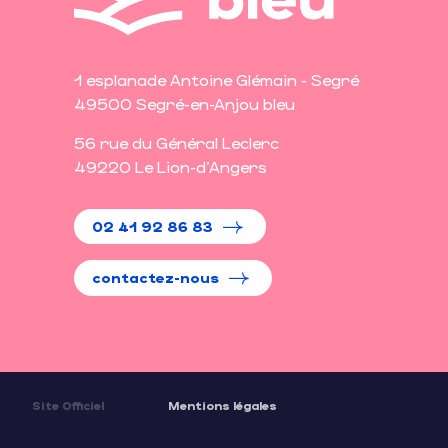
1 esplanade Antoine Glémain - Segré
49500 Segré-en-Anjou bleu
56 rue du Général Leclerc
49220 Le Lion-d'Angers
02 41 92 86 83
contactez-nous
Site Officiel
Mentions légales