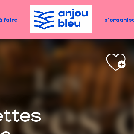
à faire
s'organis
ettes
ie