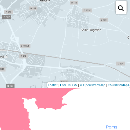
Leaflet
|
Esri
|
© IGN
|
© OpenStreetMap
|
TouristicMaps