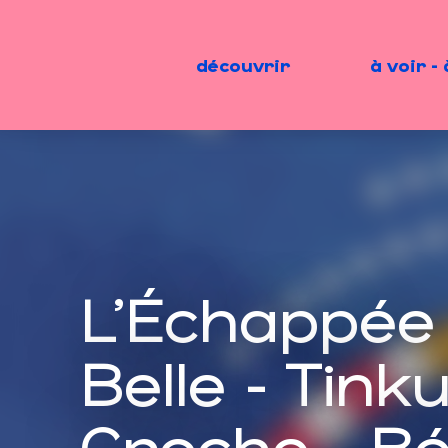
Aller
au
contenu
découvrir
à voir - 
principal
L'Échappée
Belle - Tinku
Croche - B