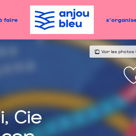
à faire
s'organis
Voir les photos 
i, Cie
écon-