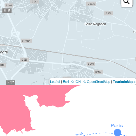
Leaflet
|
Esri
|
© IGN
|
© OpenStreetMap
|
TouristicMaps