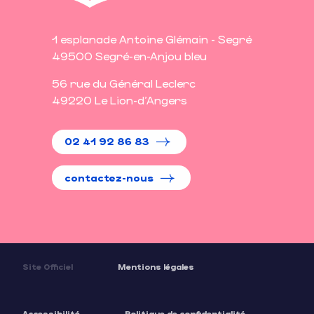
1 esplanade Antoine Glémain - Segré
49500 Segré-en-Anjou bleu
56 rue du Général Leclerc
49220 Le Lion-d'Angers
02 41 92 86 83
contactez-nous
Site Officiel
Mentions légales
Accessibilité
Politique de confidentialité