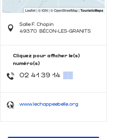
Salle F. Chopin
49370
BÉCON-LES-GRANITS
Cliquez pour afficher le(s)
numéro(s)
02 41 39 14
▒▒
www.lechappeebelle.org