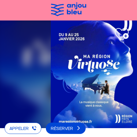
Aller
au
contenu
principal
APPELER
RÉSERVER