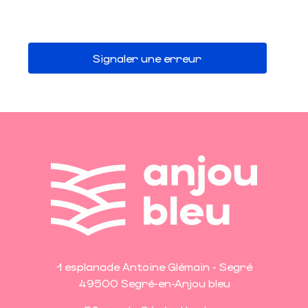
Signaler une erreur
1 esplanade Antoine Glémain - Segré
49500 Segré-en-Anjou bleu