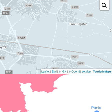
Leaflet
|
Esri
|
© IGN
|
© OpenStreetMap
|
TouristicMaps