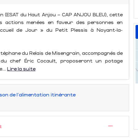
ain (ESAT du Haut Anjou – CAP ANJOU BLEU), cette
 les actions menées en faveur des personnes en
Accueil de Jour » du Petit Plessis à Noyant-la-
 Stéphane du Relais de Misengrain, accompagnés de
t du chef Éric Cocault, proposeront un potage
...
Lire la suite
n de l'alimentation itinérante
—
t