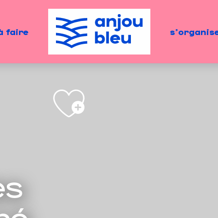
à faire
s'organis
es
ré