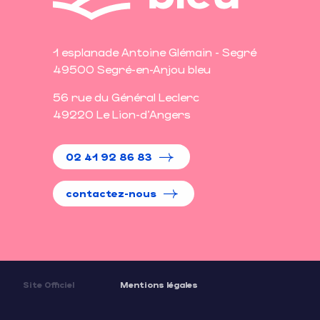
1 esplanade Antoine Glémain - Segré
49500 Segré-en-Anjou bleu
56 rue du Général Leclerc
49220 Le Lion-d'Angers
02 41 92 86 83
contactez-nous
Site Officiel
Mentions légales