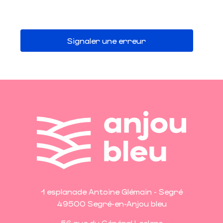
Signaler une erreur
1 esplanade Antoine Glémain - Segré
49500 Segré-en-Anjou bleu
56 rue du Général Leclerc