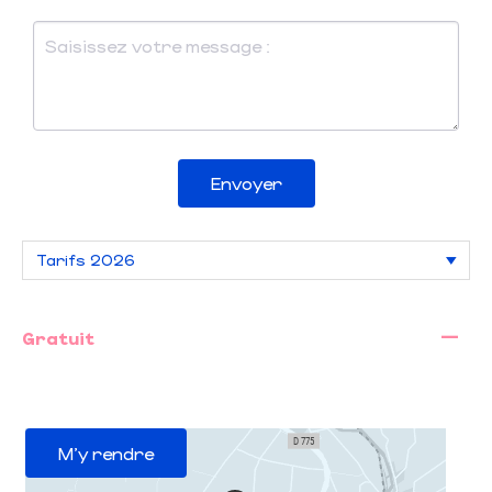
Envoyer
—
Gratuit
M'y rendre