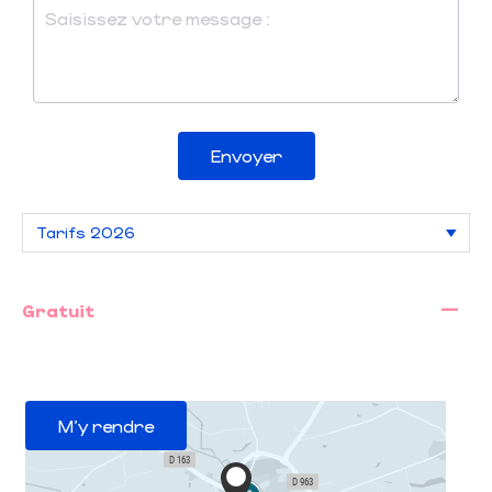
Envoyer
—
Gratuit
M'y rendre