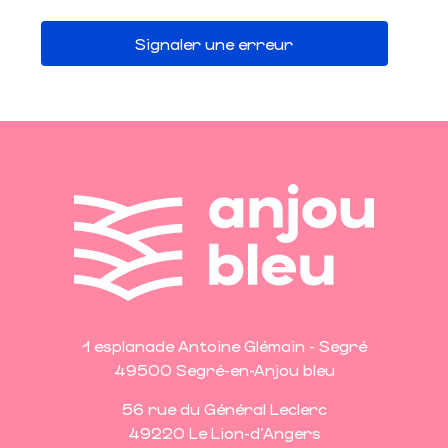
Signaler une erreur
1 esplanade Antoine Glémain - Segré
49500 Segré-en-Anjou bleu
56 rue du Général Leclerc
49220 Le Lion-d'Angers