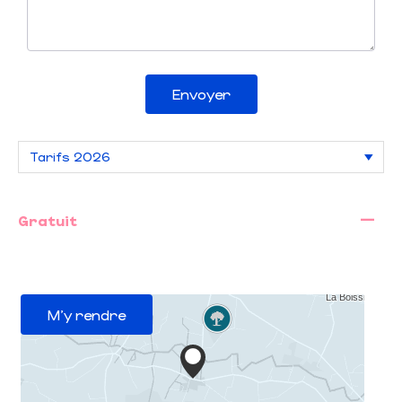
Envoyer
—
Gratuit
M'y rendre