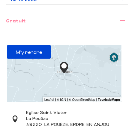
—
Gratuit
M'y rendre
Eglise Saint-Victor
La Pouëze
49220
LA POUËZE, ERDRE-EN-ANJOU