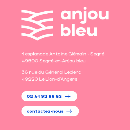
1 esplanade Antoine Glémain - Segré
49500 Segré-en-Anjou bleu
56 rue du Général Leclerc
49220 Le Lion-d'Angers
02 41 92 86 83
contactez-nous