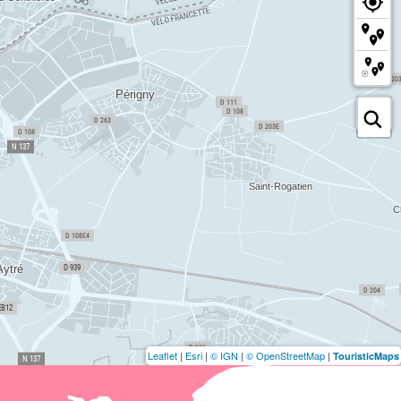
Leaflet
|
Esri
|
© IGN
|
© OpenStreetMap
|
TouristicMaps