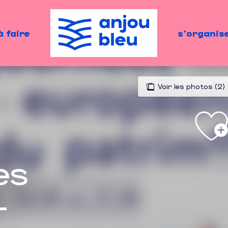
à faire
s'organis
Voir les photos (2)
es
-