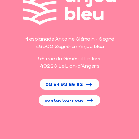
1 esplanade Antoine Glémain - Segré
49500 Segré-en-Anjou bleu
56 rue du Général Leclerc
49220 Le Lion-d'Angers
02 41 92 86 83
contactez-nous