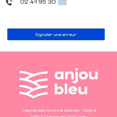
02 41 95 30
▒▒
Signaler une erreur
1 esplanade Antoine Glémain - Segré
49500 Segré-en-Anjou bleu