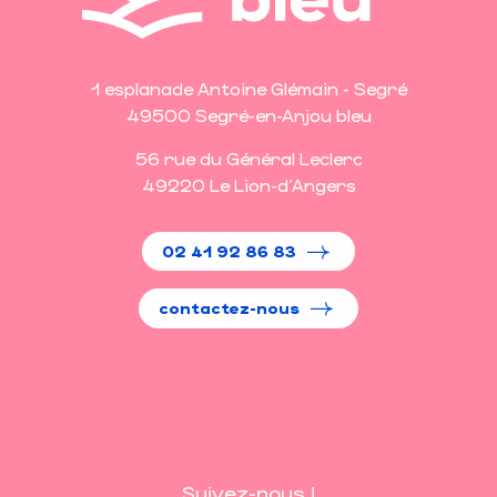
1 esplanade Antoine Glémain - Segré
49500 Segré-en-Anjou bleu
56 rue du Général Leclerc
49220 Le Lion-d'Angers
02 41 92 86 83
contactez-nous
Suivez-nous !