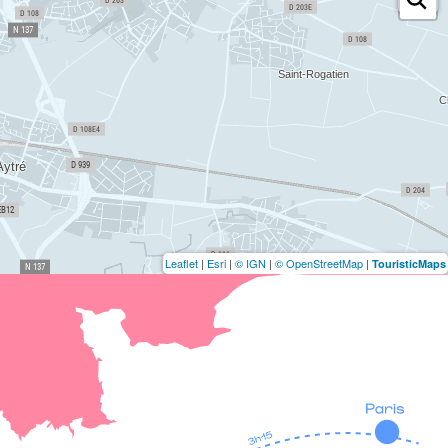
Leaflet
|
Esri
|
© IGN
|
© OpenStreetMap
|
TouristicMaps