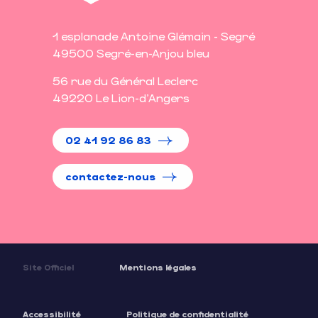
1 esplanade Antoine Glémain - Segré
49500 Segré-en-Anjou bleu
56 rue du Général Leclerc
49220 Le Lion-d'Angers
02 41 92 86 83
contactez-nous
Site Officiel
Mentions légales
Accessibilité
Politique de confidentialité