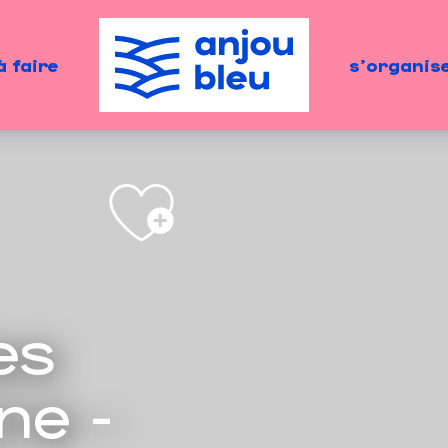
à faire
s'organis
es
ne -