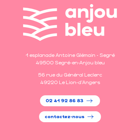
1 esplanade Antoine Glémain - Segré
49500 Segré-en-Anjou bleu
56 rue du Général Leclerc
49220 Le Lion-d'Angers
02 41 92 86 83
contactez-nous