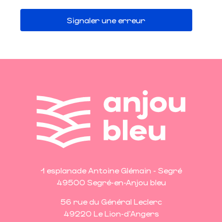
Signaler une erreur
1 esplanade Antoine Glémain - Segré
49500 Segré-en-Anjou bleu
56 rue du Général Leclerc
49220 Le Lion-d'Angers