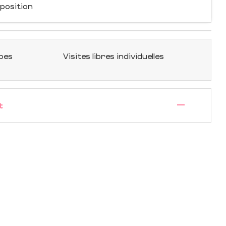
sposition
upes
Visites libres individuelles
—
t