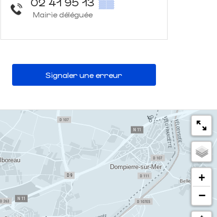
02 41 95 13
▒▒
Mairie déléguée
Signaler une erreur
+
−