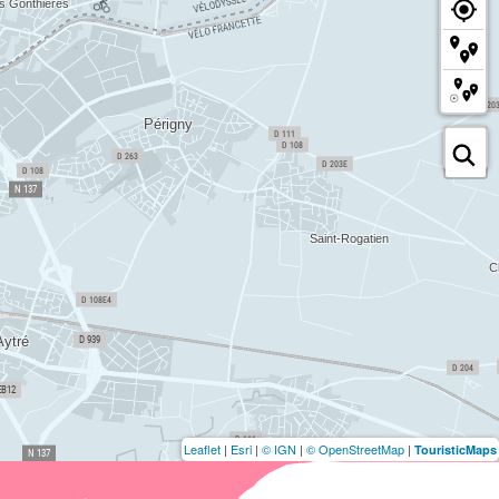
Leaflet
|
Esri
|
© IGN
|
© OpenStreetMap
|
TouristicMaps