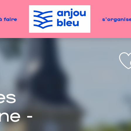
à faire
s'organis
es
ne -