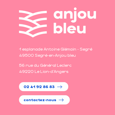
1 esplanade Antoine Glémain - Segré
49500 Segré-en-Anjou bleu
56 rue du Général Leclerc
49220 Le Lion-d'Angers
02 41 92 86 83
contactez-nous