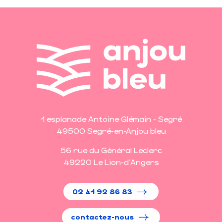
1 esplanade Antoine Glémain - Segré
49500 Segré-en-Anjou bleu
56 rue du Général Leclerc
49220 Le Lion-d'Angers
02 41 92 86 83
contactez-nous