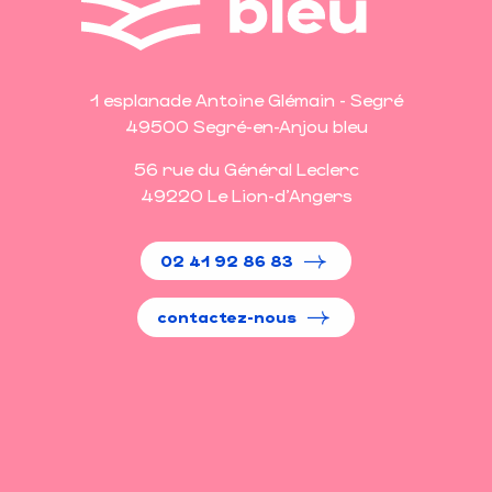
1 esplanade Antoine Glémain - Segré
49500 Segré-en-Anjou bleu
56 rue du Général Leclerc
49220 Le Lion-d'Angers
02 41 92 86 83
contactez-nous