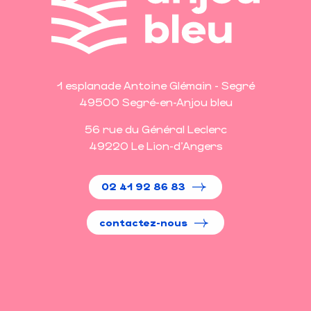
1 esplanade Antoine Glémain - Segré
49500 Segré-en-Anjou bleu
56 rue du Général Leclerc
49220 Le Lion-d'Angers
02 41 92 86 83
contactez-nous