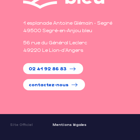
1 esplanade Antoine Glémain - Segré
49500 Segré-en-Anjou bleu
56 rue du Général Leclerc
49220 Le Lion-d'Angers
02 41 92 86 83
contactez-nous
Site Officiel
Mentions légales