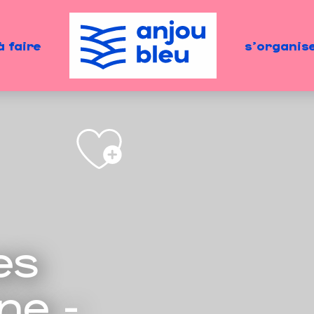
à faire
s'organis
es
ne -