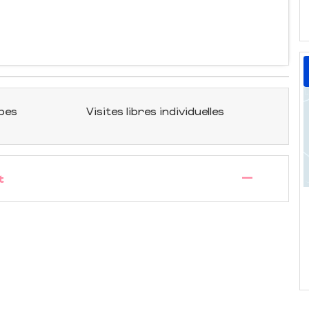
upes
Visites libres individuelles
—
t