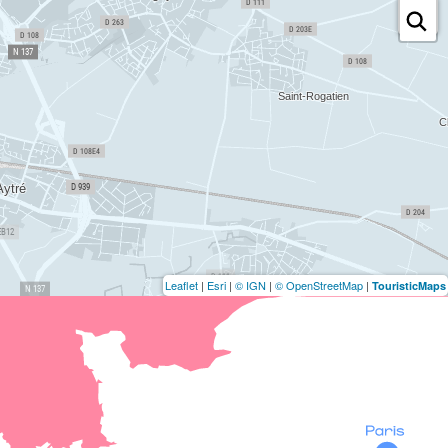
Leaflet
|
Esri
|
© IGN
|
© OpenStreetMap
|
TouristicMaps