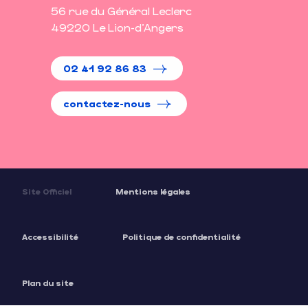
56 rue du Général Leclerc
49220 Le Lion-d'Angers
02 41 92 86 83
contactez-nous
Site Officiel
Mentions légales
Accessibilité
Politique de confidentialité
Plan du site