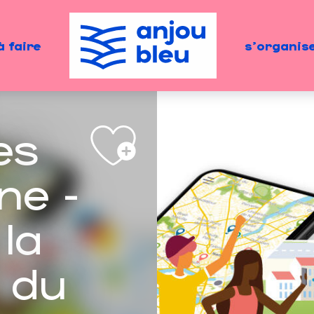
à faire
s'organis
es
ne -
la
 du