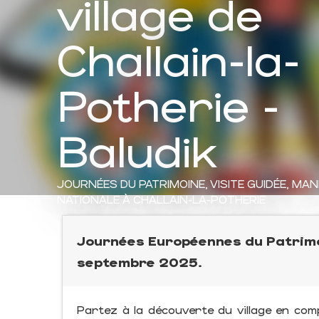
village de
Challain-la-
Potherie -
Baludik
JOURNÉES DU PATRIMOINE,
VISITE GUIDÉE,
MAN
NATIONALE
À CHALLAIN-LA-POTHERIE
Journées Européennes du Patrimo
septembre 2025.
Partez à la découverte du village en comp