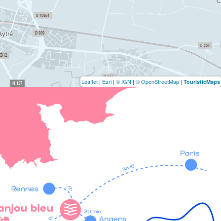
Leaflet
|
Esri
|
© IGN
|
© OpenStreetMap
|
TouristicMaps