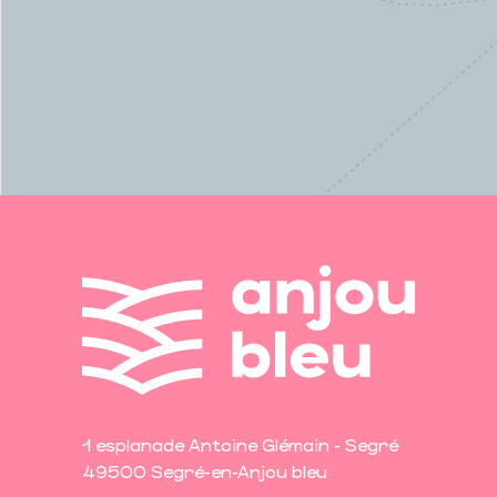
1 esplanade Antoine Glémain - Segré
49500 Segré-en-Anjou bleu