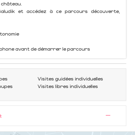
u château.
 Baludik et accédez à ce parcours découverte,
utonomie
tphone avant de démarrer le parcours
upes
Visites guidées individuelles
roupes
Visites libres individuelles
—
t