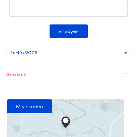
Envoyer
—
Gratuit
M'y rendre