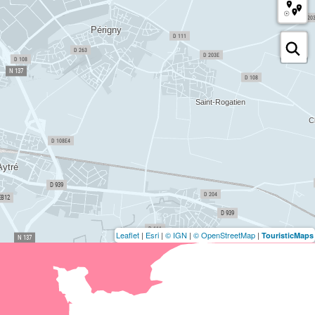
Leaflet
|
Esri
|
© IGN
|
© OpenStreetMap
|
TouristicMaps