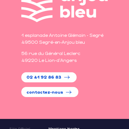
1 esplanade Antoine Glémain - Segré
49500 Segré-en-Anjou bleu
56 rue du Général Leclerc
49220 Le Lion-d'Angers
02 41 92 86 83
contactez-nous
Site Officiel
Mentions légales