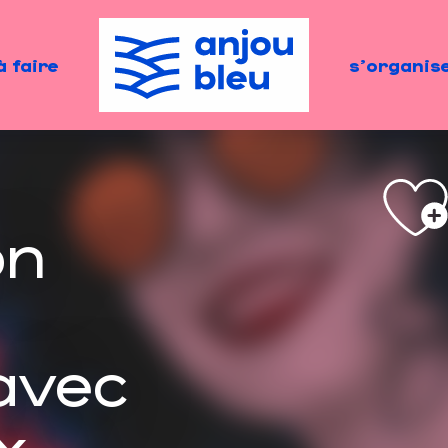
à faire
s'organis
on
avec
x -