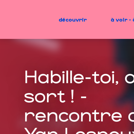
Aller
au
contenu
découvrir
à voir - 
principal
Habille-toi, 
sort ! -
rencontre 
Yan Lespou