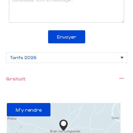
Envoyer
—
Gratuit
M'y rendre