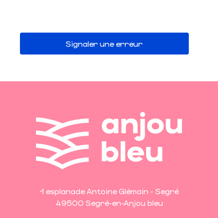
Signaler une erreur
1 esplanade Antoine Glémain - Segré
49500 Segré-en-Anjou bleu