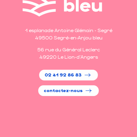
1 esplanade Antoine Glémain - Segré
49500 Segré-en-Anjou bleu
56 rue du Général Leclerc
49220 Le Lion-d'Angers
02 41 92 86 83
contactez-nous