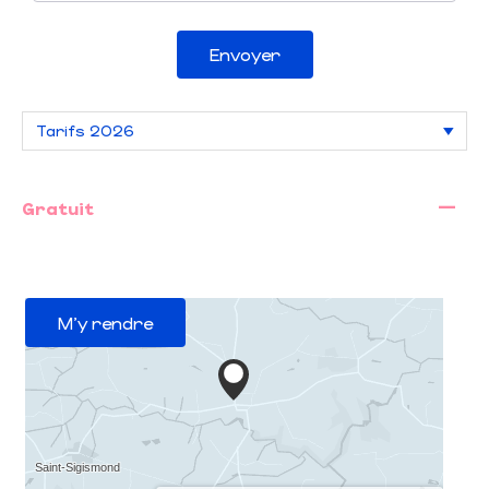
Envoyer
—
Gratuit
M'y rendre