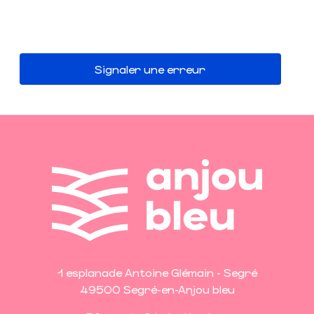
Signaler une erreur
1 esplanade Antoine Glémain - Segré
49500 Segré-en-Anjou bleu