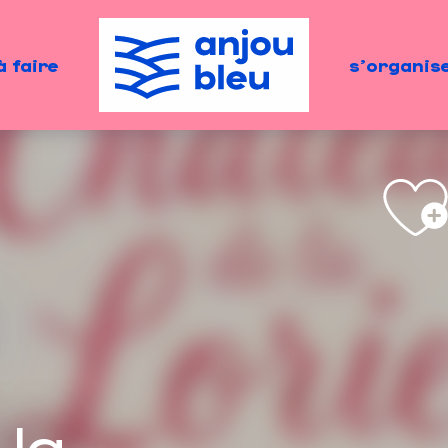
à faire
s'organis
la