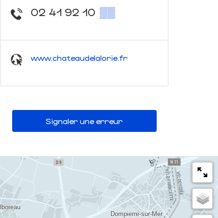
02 41 92 10
▒▒
www.chateaudelalorie.fr
Signaler une erreur