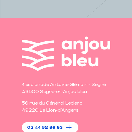
1 esplanade Antoine Glémain - Segré
49500 Segré-en-Anjou bleu
56 rue du Général Leclerc
49220 Le Lion-d'Angers
02 41 92 86 83