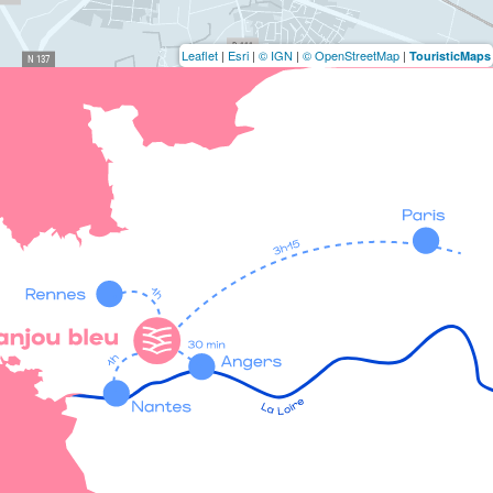
Leaflet
|
Esri
|
© IGN
|
© OpenStreetMap
|
TouristicMaps