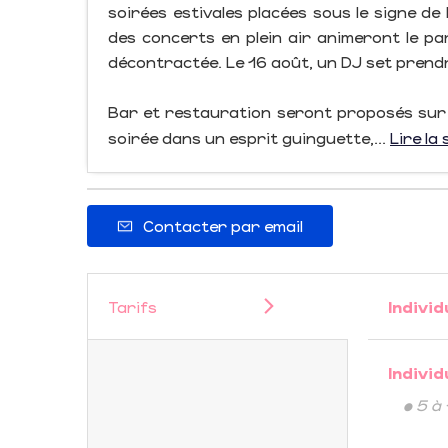
soirées estivales placées sous le signe de 
des concerts en plein air animeront le p
décontractée. Le 16 août, un DJ set prendra
Bar et restauration seront proposés sur 
soirée dans un esprit guinguette,...
Lire la 
Contacter par email
Tarifs
Individ
Individ
• 5 à