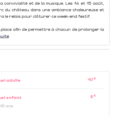
la convivialité et de la musique. Les 14 et 15 août,
arc du château dans une ambiance chaleureuse et
 le relais pour clôturer ce week-end festif.
place afin de permettre à chacun de prolonger la
suite
€
10
uel adulte
€
5
uel enfant
 15 ans