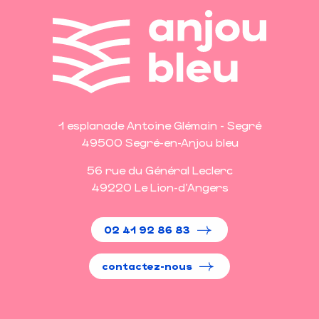
1 esplanade Antoine Glémain - Segré
49500 Segré-en-Anjou bleu
56 rue du Général Leclerc
49220 Le Lion-d'Angers
02 41 92 86 83
contactez-nous