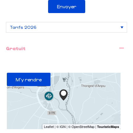
Envoyer
—
Gratuit
M'y rendre