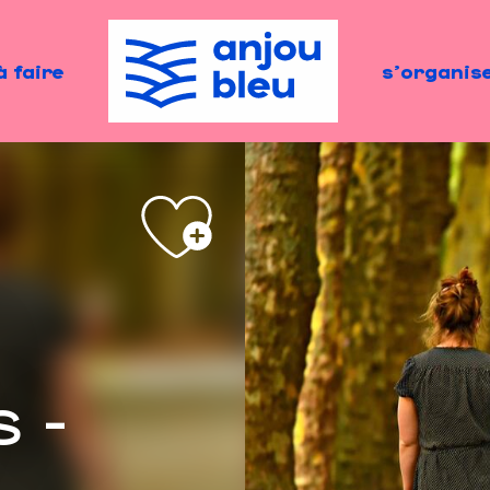
à faire
s'organis
s -