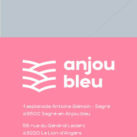
1 esplanade Antoine Glémain - Segré
49500 Segré-en-Anjou bleu
56 rue du Général Leclerc
49220 Le Lion-d'Angers