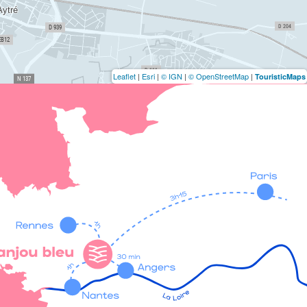
Leaflet
|
Esri
|
© IGN
|
© OpenStreetMap
|
TouristicMaps