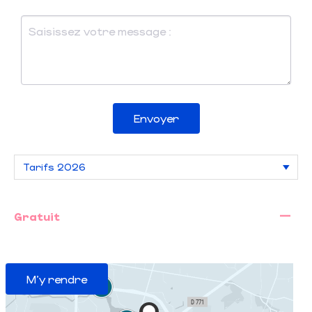
Envoyer
—
Gratuit
M'y rendre