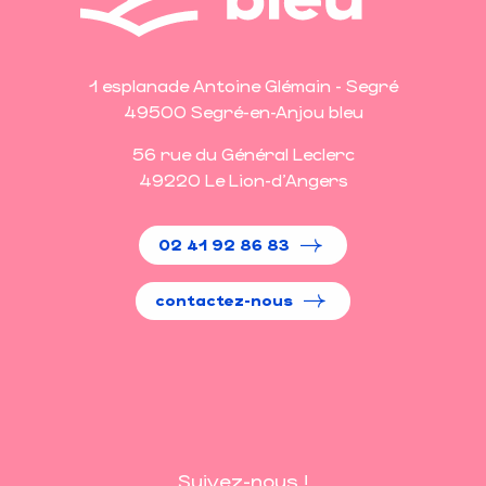
1 esplanade Antoine Glémain - Segré
49500 Segré-en-Anjou bleu
56 rue du Général Leclerc
49220 Le Lion-d'Angers
02 41 92 86 83
contactez-nous
Suivez-nous !