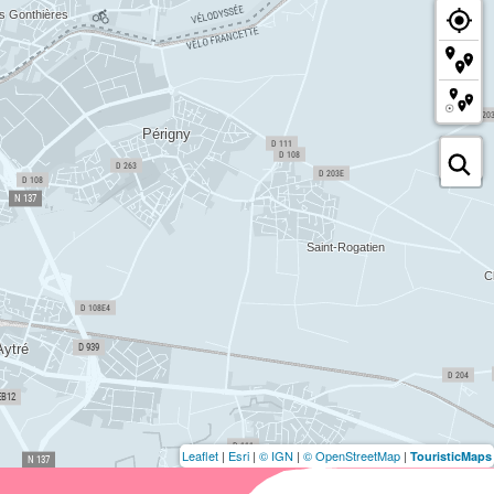
Leaflet
|
Esri
|
© IGN
|
© OpenStreetMap
|
TouristicMaps