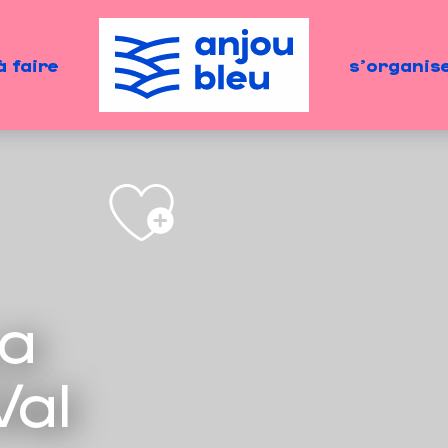
à faire
s'organis
La
Val