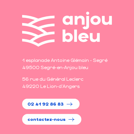
1 esplanade Antoine Glémain - Segré
49500 Segré-en-Anjou bleu
56 rue du Général Leclerc
49220 Le Lion-d'Angers
02 41 92 86 83
contactez-nous