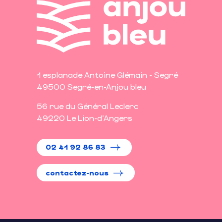
1 esplanade Antoine Glémain - Segré
49500 Segré-en-Anjou bleu
56 rue du Général Leclerc
49220 Le Lion-d'Angers
02 41 92 86 83
contactez-nous