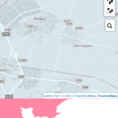
Leaflet
|
Esri
|
© IGN
|
© OpenStreetMap
|
TouristicMaps