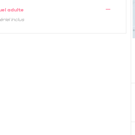
—
uel adulte
riel inclus