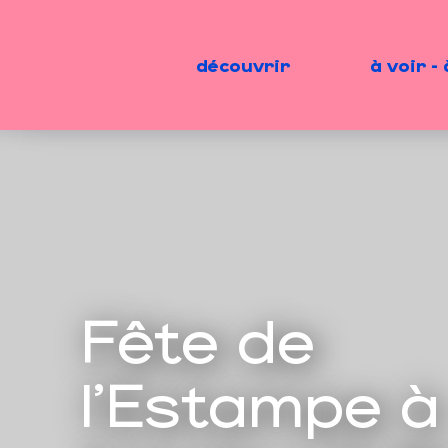
Aller
au
contenu
découvrir
à voir - 
principal
Fête de
l'Estampe à