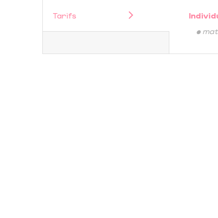
Tarifs
Individ
• maté