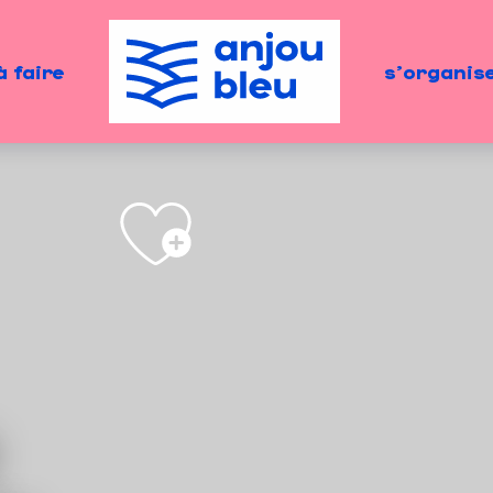
à faire
s'organis