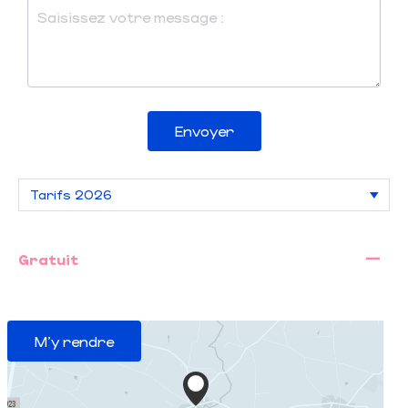
Envoyer
—
Gratuit
M'y rendre