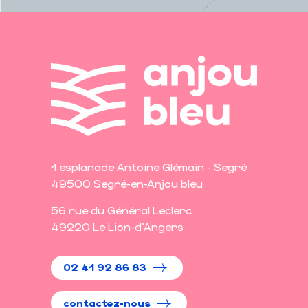
1 esplanade Antoine Glémain - Segré
49500 Segré-en-Anjou bleu
56 rue du Général Leclerc
49220 Le Lion-d'Angers
02 41 92 86 83
contactez-nous