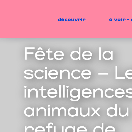
Aller
au
contenu
découvrir
à voir - 
principal
Fête de la
science – L
intelligence
animaux du
refuge de