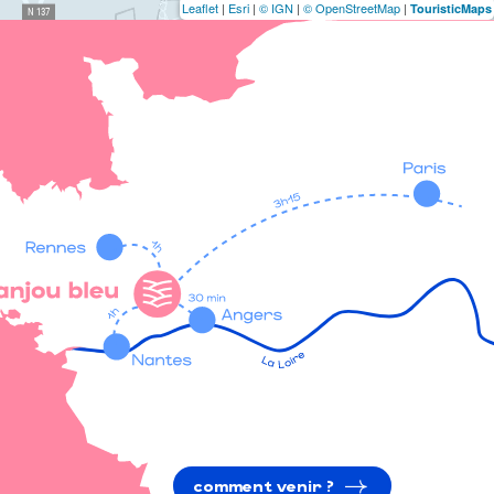
Leaflet
|
Esri
|
© IGN
|
© OpenStreetMap
|
TouristicMaps
comment venir ?