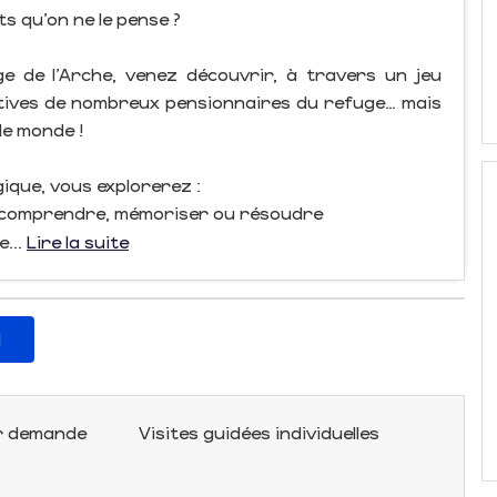
nts qu’on ne le pense ?
 de l’Arche, venez découvrir, à travers un jeu
nitives de nombreux pensionnaires du refuge… mais
le monde !
gique, vous explorerez :
e comprendre, mémoriser ou résoudre
e...
Lire la suite
l
ur demande
Visites guidées individuelles