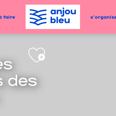
à faire
s'organis
es
s des