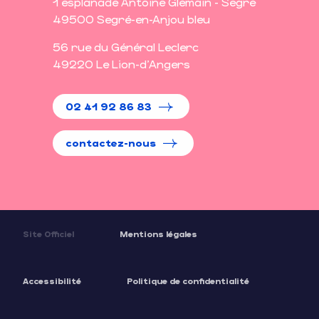
1 esplanade Antoine Glémain - Segré
49500 Segré-en-Anjou bleu
56 rue du Général Leclerc
49220 Le Lion-d'Angers
02 41 92 86 83
contactez-nous
Site Officiel
Mentions légales
Accessibilité
Politique de confidentialité