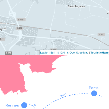
Leaflet
|
Esri
|
© IGN
|
© OpenStreetMap
|
TouristicMaps