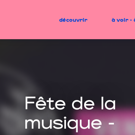
Aller
au
contenu
découvrir
à voir - 
principal
Fête de la
musique -