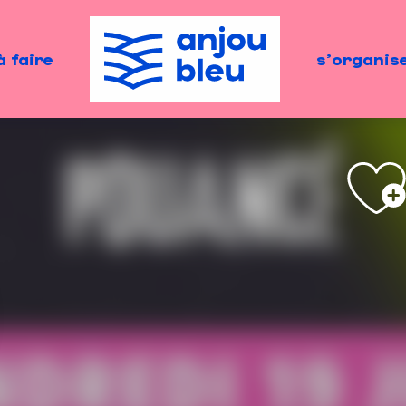
à faire
s'organis