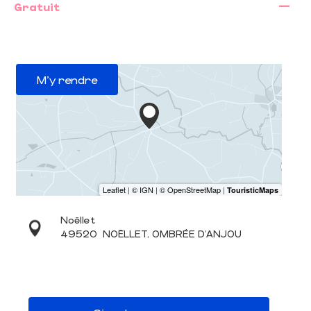
—
Gratuit
M'y rendre
Noëllet
49520
NOËLLET, OMBRÉE D'ANJOU