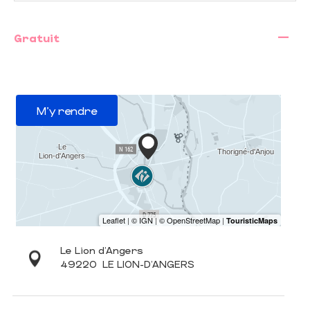
—
Gratuit
M'y rendre
Le Lion d'Angers
49220
LE LION-D'ANGERS