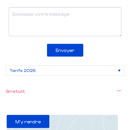
Envoyer
—
Gratuit
M'y rendre