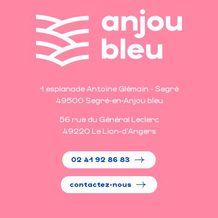
1 esplanade Antoine Glémain - Segré
49500 Segré-en-Anjou bleu
56 rue du Général Leclerc
49220 Le Lion-d'Angers
02 41 92 86 83
contactez-nous