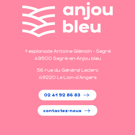
1 esplanade Antoine Glémain - Segré
49500 Segré-en-Anjou bleu
56 rue du Général Leclerc
49220 Le Lion-d'Angers
02 41 92 86 83
contactez-nous