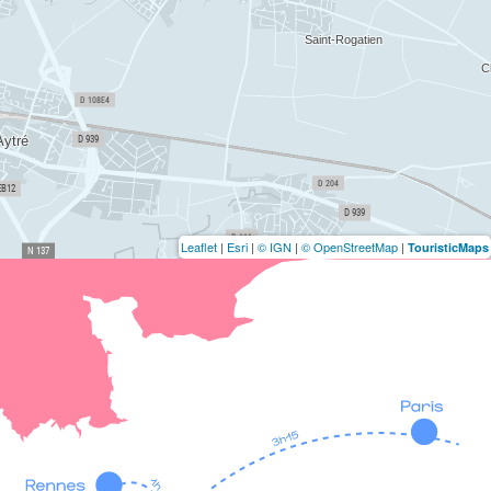
Leaflet
|
Esri
|
© IGN
|
© OpenStreetMap
|
TouristicMaps