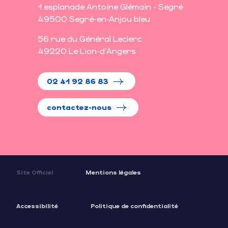
1 esplanade Antoine Glémain - Segré
49500 Segré-en-Anjou bleu
56 rue du Général Leclerc
49220 Le Lion-d'Angers
02 41 92 86 83
contactez-nous
Site Officiel
Mentions légales
Accessibilité
Politique de confidentialité