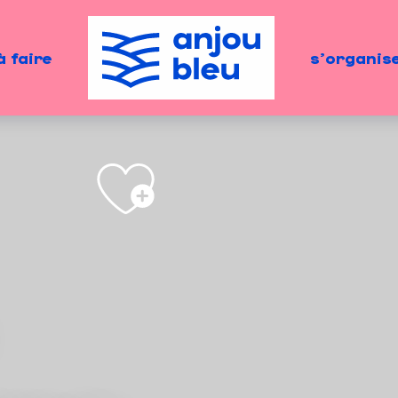
à faire
s'organis