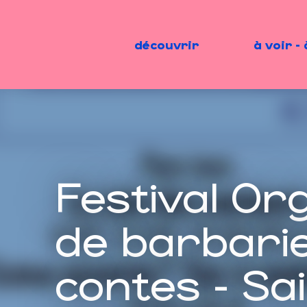
Aller
au
contenu
découvrir
à voir - 
principal
Festival Or
de barbarie
contes - Sai