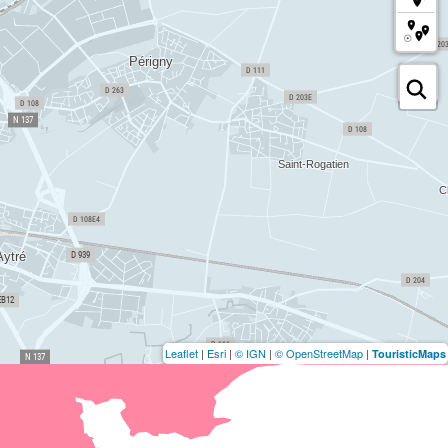
Leaflet
|
Esri
|
© IGN
|
© OpenStreetMap
|
TouristicMaps