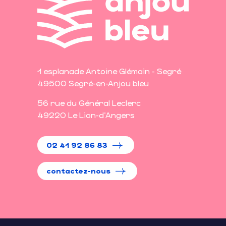
1 esplanade Antoine Glémain - Segré
49500 Segré-en-Anjou bleu
56 rue du Général Leclerc
49220 Le Lion-d'Angers
02 41 92 86 83
contactez-nous