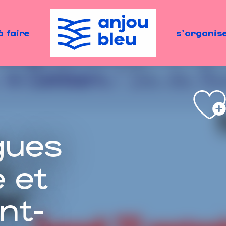
à faire
s'organis
gues
 et
nt-