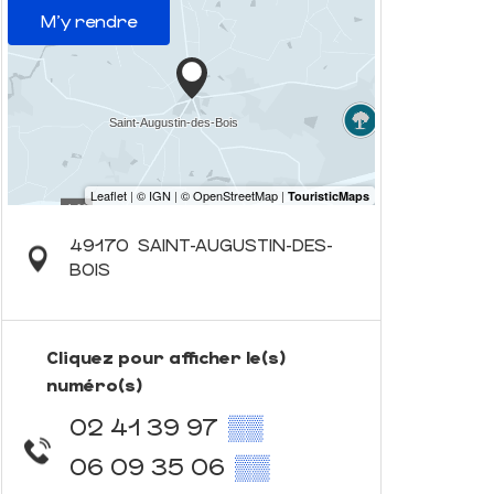
M'y rendre
49170
SAINT-AUGUSTIN-DES-
BOIS
Cliquez pour afficher le(s)
numéro(s)
02 41 39 97
▒▒
06 09 35 06
▒▒