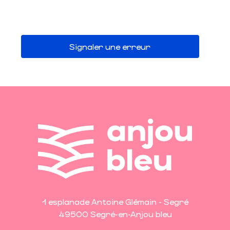
Signaler une erreur
1 esplanade Antoine Glémain - Segré
49500 Segré-en-Anjou bleu