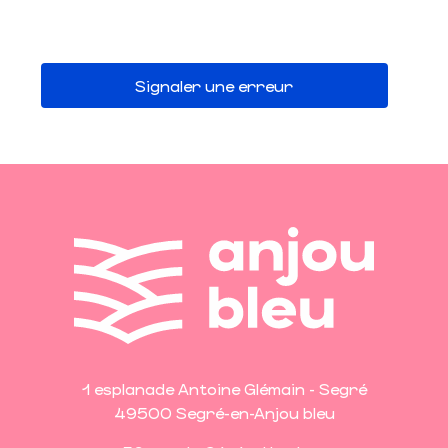
Signaler une erreur
1 esplanade Antoine Glémain - Segré
49500 Segré-en-Anjou bleu