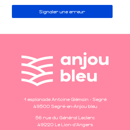
Signaler une erreur
1 esplanade Antoine Glémain - Segré
49500 Segré-en-Anjou bleu
56 rue du Général Leclerc
49220 Le Lion-d'Angers